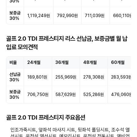
30%
보증금
1,119,249원
792,990원
711,039원
660,110원
30%
골프 2.0 TDI 프레스티지 리스 선납금, 보증금별 월 납
입료 모의견적
비율
24개월
36개월
48개월
60개월
선납금
189,801원
255,969원
278,308원
283,593원
30%
보증금
706,750원
587,629원
525,286원
476,060원
30%
골프 2.0 TDI 프레스티지 주요옵션
인조가죽시트, 앞좌석 마사지 시트, 뒷좌석 폴딩시트, 조수석 열
선시트, 운전석 열선시트, 메모리시트, 운전석 전동시트, 앰비언