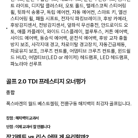
트 라이트, 디지털 클러스터, 오토 홀드, 텔레스코픽 스티어링
휠, 뒷좌석 송풍구, 독립 에어컨, 자동 에어컨, 스마트 키, 열선
스티어링 휠, 패들 시프트, 전자식 파킹브레이크, 후방 카메라,
후방감지센서, 전방감지센서, 앞좌석 무선충전, 안드로이드 오
토, 애플 카플레이, 와이드 디스플레이, 블루투스, 커튼 에어백,
사이드 에어백, 동승석 에어백, 운전석 에어백, 후방 교차 충돌
방지 보조, 사각지대 경고, 차로이탈 경고장치, 자동긴급제동,
차로유지 보조, 크루즈 컨트롤, 어댑티브 크루즈 컨트롤, 윈드쉴
드 HUD, 어댑티브(LED or 레이저) 헤드램프, LED 헤드램프,
파노라마 선루프
골프 2.0 TDI 프레스티지 오너평가
종합
폭스바겐의 월드 베스트셀링, 전륜구동 해치백의 최강자 골프입니다.
장점 : 해치백의 교과서
단점 : 이제 교과서 잘 안봅니다
장기렌트 vs 리스 어떤 게 유리할까?