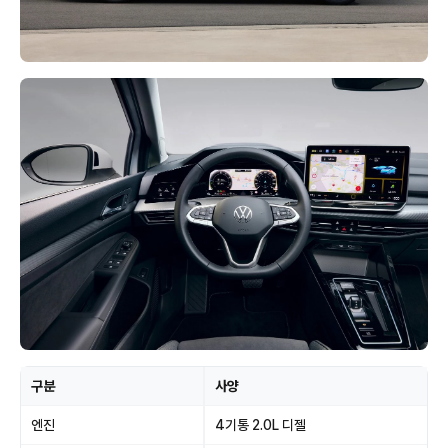
구분
사양
엔진
4기통 2.0L 디젤