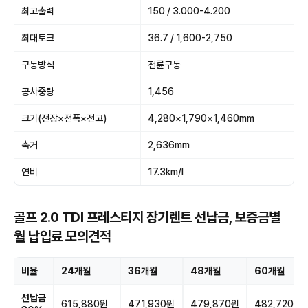
최고출력
150 / 3.000-4.200
최대토크
36.7 / 1,600-2,750
구동방식
전륜구동
공차중량
1,456
크기(전장×전폭×전고)
4,280×1,790×1,460mm
축거
2,636mm
연비
17.3km/l
골프 2.0 TDI 프레스티지 장기렌트 선납금, 보증금별
월 납입료 모의견적
비율
24개월
36개월
48개월
60개월
선납금
615,880원
471,930원
479,870원
482,720원