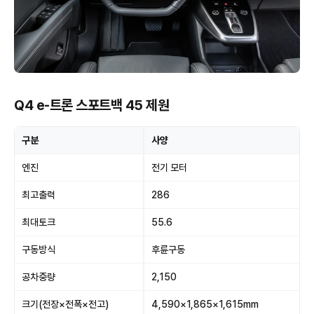
Q4 e-트론 스포트백 45 제원
구분
사양
엔진
전기 모터
최고출력
286
최대토크
55.6
구동방식
후륜구동
공차중량
2,150
크기(전장×전폭×전고)
4,590×1,865×1,615mm