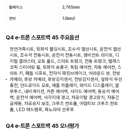
휠베이스
2,765mm
연비
1.0km/l
Q4 e-트론 스포트백 45 주요옵션
천연가죽시트, 뒷좌석 폴딩시트, 조수석 열선시트, 운전석 열선
시트, 조수석 전동시트, 운전석 전동시트, 앰비언트 라이트, 디
지털 클러스터, 오토 홀드, 스마트 트렁크, 전동 트렁크, 텔레스
코픽 스티어링 휠, 뒷좌석 송풍구, 독립 에어컨, 자동 에어컨, 스
마트 키, 패들 시프트, 전자식 파킹브레이크, 어라운드 뷰, 전방
카메라, 후방 카메라, 후방감지센서, 전방감지센서, 앞좌석 무선
충전, 안드로이드 오토, 애플 카플레이, 와이드 디스플레이, 블
루투스, 내비게이션, 커튼 에어백, 사이드 에어백, 동승석 에어
백, 운전석 에어백, 사각지대 경고, 차로이탈 경고장치, 자동긴
급제동, 차로유지 보조, 크루즈 컨트롤, 어댑티브 크루즈 컨트
롤, LED 헤드램프, 파노라마 선루프
Q4 e-트론 스포트백 45 오너평가