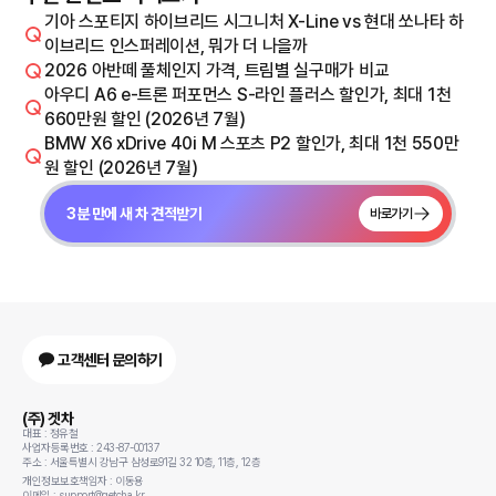
기아 스포티지 하이브리드 시그니처 X-Line vs 현대 쏘나타 하
이브리드 인스퍼레이션, 뭐가 더 나을까
2026 아반떼 풀체인지 가격, 트림별 실구매가 비교
아우디 A6 e-트론 퍼포먼스 S-라인 플러스 할인가, 최대 1천
660만원 할인 (2026년 7월)
BMW X6 xDrive 40i M 스포츠 P2 할인가, 최대 1천 550만
원 할인 (2026년 7월)
3분 만에 새 차 견적받기
바로가기
고객센터 문의하기
(주) 겟차
대표 : 정유철
사업자등록번호 : 243-87-00137
주소 : 서울특별시 강남구 삼성로91길 32 10층, 11층, 12층
개인정보보호책임자 : 이동용
이메일 : support@getcha.kr