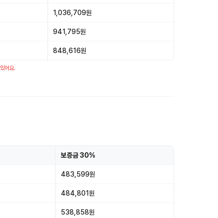
1,036,709원
941,795원
848,616원
 있어요.
보증금 30%
483,599원
484,801원
538,858원