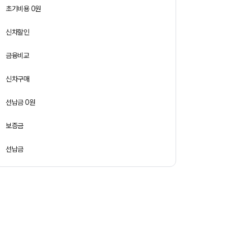
초기비용 0원
신차할인
금융비교
신차구매
선납금 0원
보증금
선납금