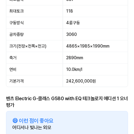
최대토크
118
구동방식
4륜구동
공차중량
3060
크기(전장×전폭×전고)
4865×1985×1990mm
축거
2890mm
연비
10.0km/l
기본가격
242,600,000원
벤츠 Electric G-클래스 G580 with EQ 테크놀로지 에디션 1 오너
평가
😄 이런 점이 좋아요
어디서나 빛나는 외모