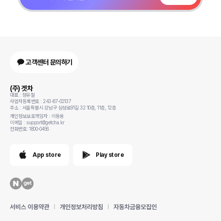
고객센터 문의하기
(주) 겟차
대표 : 정유철
사업자등록번호 : 243-87-00137
주소 : 서울특별시 강남구 삼성로91길 32 10층, 11층, 12층
개인정보보호책임자 : 이동용
이메일 : support@getcha.kr
전화번호: 1800-0456
App store
Play store
서비스 이용약관
개인정보처리방침
자동차금융모집인