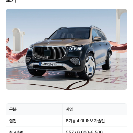
보기
구분
사양
엔진
8기통 4.0L 터보 가솔린
최고출력
557 / 6,000-6,500