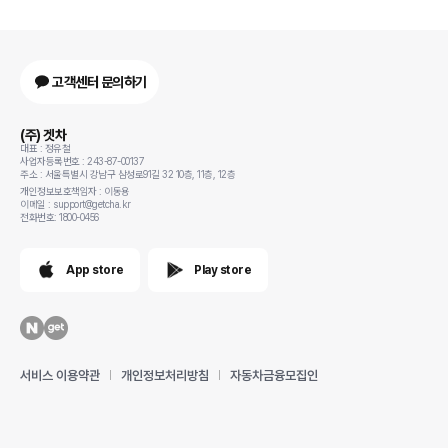
고객센터 문의하기
(주) 겟차
대표 : 정유철
사업자등록번호 : 243-87-00137
주소 : 서울특별시 강남구 삼성로91길 32 10층, 11층, 12층
개인정보보호책임자 : 이동용
이메일 : support@getcha.kr
전화번호: 1800-0456
App store
Play store
서비스 이용약관
개인정보처리방침
자동차금융모집인