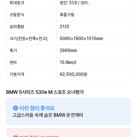
최대토크
엔진: 31.6 / 모터 :
구동방식
후륜구동
공차중량
2125
크기(전장×전폭×전고)
5060×1900×1515mm
축거
2995mm
연비
15.9km/l
기본가격
92,500,000원
BMW 5시리즈 530e M 스포츠 오너평가
😄 이런 점이 좋아요
고급스러움 속에 숨은 BMW 운전재미