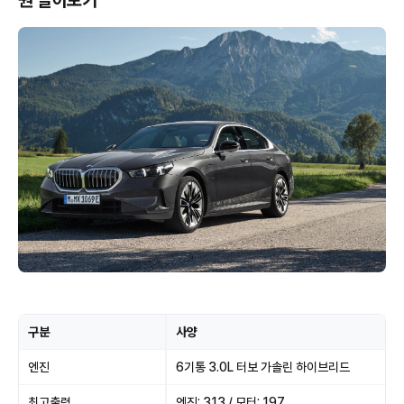
원 알아보기
구분
사양
엔진
6기통 3.0L 터보 가솔린 하이브리드
최고출력
엔진: 313 / 모터: 197