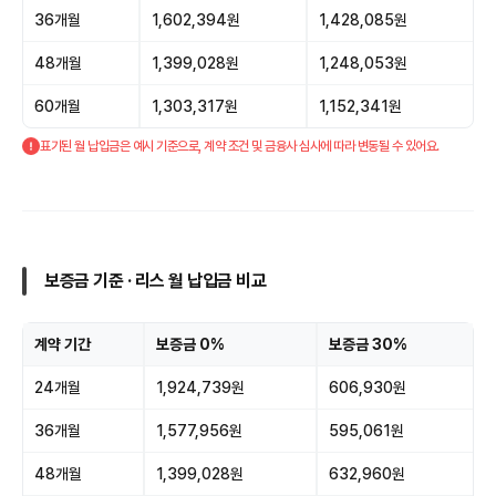
36개월
1,602,394원
1,428,085원
48개월
1,399,028원
1,248,053원
60개월
1,303,317원
1,152,341원
표기된 월 납입금은 예시 기준으로, 계약 조건 및 금융사 심사에 따라 변동될 수 있어요.
보증금 기준 · 리스 월 납입금 비교
계약 기간
보증금 0%
보증금 30%
24개월
1,924,739원
606,930원
36개월
1,577,956원
595,061원
48개월
1,399,028원
632,960원