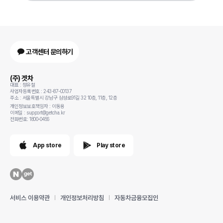
고객센터 문의하기
(주) 겟차
대표 : 정유철
사업자등록번호 : 243-87-00137
주소 : 서울특별시 강남구 삼성로91길 32 10층, 11층, 12층
개인정보보호책임자 : 이동용
이메일 : support@getcha.kr
전화번호: 1800-0456
App store
Play store
서비스 이용약관
개인정보처리방침
자동차금융모집인