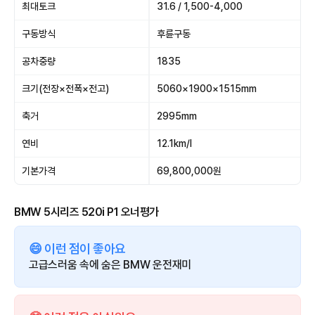
최대토크
31.6 / 1,500-4,000
구동방식
후륜구동
공차중량
1835
크기(전장×전폭×전고)
5060×1900×1515mm
축거
2995mm
연비
12.1km/l
기본가격
69,800,000원
BMW 5시리즈 520i P1 오너평가
😄 이런 점이 좋아요
고급스러움 속에 숨은 BMW 운전재미