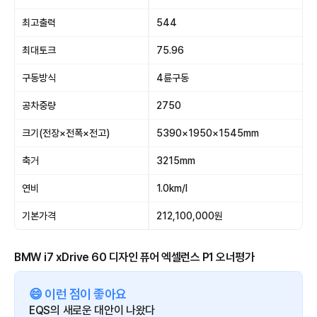
최고출력
544
최대토크
75.96
구동방식
4륜구동
공차중량
2750
크기(전장×전폭×전고)
5390×1950×1545mm
축거
3215mm
연비
1.0km/l
기본가격
212,100,000원
BMW i7 xDrive 60 디자인 퓨어 엑셀런스 P1 오너평가
😄 이런 점이 좋아요
EQS의 새로운 대안이 나왔다