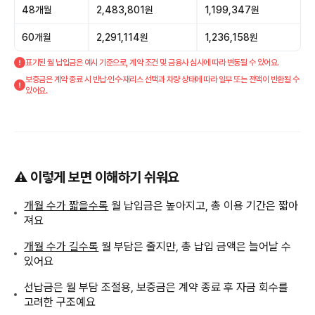
48개월
2,483,801원
1,199,347원
60개월
2,291,114원
1,236,158원
표기된 월 납입금은 예시 기준으로, 계약 조건 및 금융사 심사에 따라 변동될 수 있어요.
보증금은 계약 종료 시 반납·인수·재리스 선택과 차량 상태에 따라 일부 또는 전액이 반환될 수
있어요.
⚠️ 이렇게 보면 이해하기 쉬워요
개월 수가 짧을수록
월 납입금은 높아지고, 총 이용 기간은 짧아
져요
개월 수가 길수록
월 부담은 줄지만, 총 납입 금액은 늘어날 수
있어요
선납금은 월 부담 조절용, 보증금은 계약 종료 후 자금 회수를
고려한 구조예요