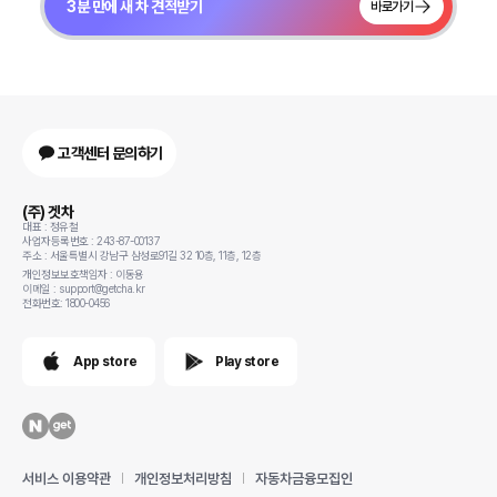
3분 만에 새 차 견적받기
바로가기
고객센터 문의하기
(주) 겟차
대표 : 정유철
사업자등록번호 : 243-87-00137
주소 : 서울특별시 강남구 삼성로91길 32 10층, 11층, 12층
개인정보보호책임자 : 이동용
이메일 : support@getcha.kr
전화번호: 1800-0456
App store
Play store
서비스 이용약관
개인정보처리방침
자동차금융모집인