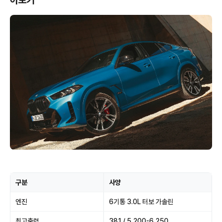
아보기
구분
사양
엔진
6기통 3.0L 터보 가솔린
최고출력
381 / 5,200-6,250