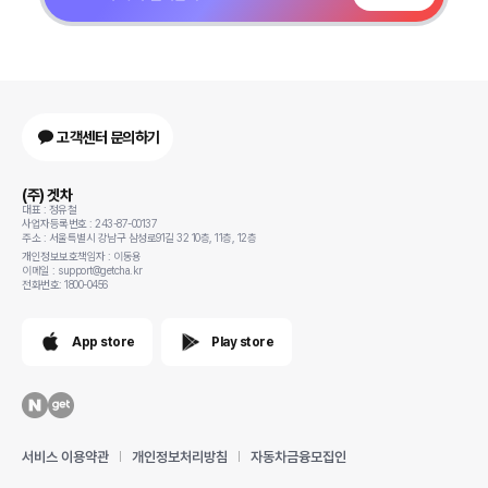
고객센터 문의하기
(주) 겟차
대표 : 정유철
사업자등록번호 : 243-87-00137
주소 : 서울특별시 강남구 삼성로91길 32 10층, 11층, 12층
개인정보보호책임자 : 이동용
이메일 : support@getcha.kr
전화번호: 1800-0456
App store
Play store
서비스 이용약관
개인정보처리방침
자동차금융모집인