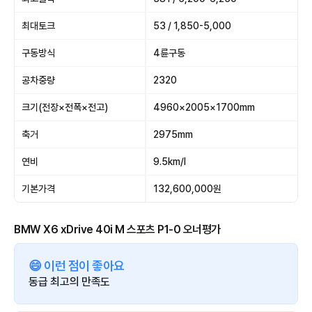
최대토크
53 / 1,850-5,000
구동방식
4륜구동
공차중량
2320
크기(전장×전폭×전고)
4960×2005×1700mm
축거
2975mm
연비
9.5km/l
기본가격
132,600,000원
BMW X6 xDrive 40i M 스포츠 P1-0 오너평가
😄 이런 점이 좋아요
동급 최고의 만족도