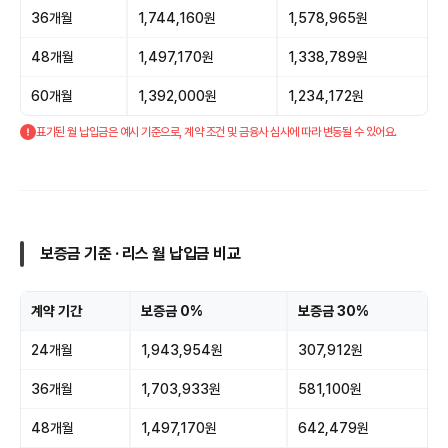
36개월
1,744,160원
1,578,965원
48개월
1,497,170원
1,338,789원
60개월
1,392,000원
1,234,172원
표기된 월 납입금은 예시 기준으로, 계약 조건 및 금융사 심사에 따라 변동될 수 있어요.
보증금 기준 · 리스 월 납입금 비교
계약 기간
보증금 0%
보증금 30%
24개월
1,943,954원
307,912원
36개월
1,703,933원
581,100원
48개월
1,497,170원
642,479원