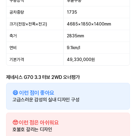
구동방식
후륜구동
공차중량
1735
크기(전장×전폭×전고)
4685×1850×1400mm
축거
2835mm
연비
9.1km/l
기본가격
49,330,000원
제네시스 G70 3.3 터보 2WD 오너평가
😄 이런 점이 좋아요
고급스러운 감성의 실내 디자인 구성
🥺 이런 점은 아쉬워요
호불호 갈리는 디자인