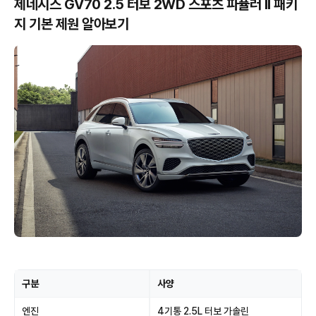
제네시스 GV70 2.5 터보 2WD 스포츠 파퓰러 Il 패키
지 기본 제원 알아보기
구분
사양
엔진
4기통 2.5L 터보 가솔린