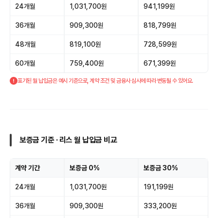
24개월
1,031,700원
941,199원
36개월
909,300원
818,799원
48개월
819,100원
728,599원
60개월
759,400원
671,399원
표기된 월 납입금은 예시 기준으로, 계약 조건 및 금융사 심사에 따라 변동될 수 있어요.
보증금 기준 · 리스 월 납입금 비교
계약 기간
보증금 0%
보증금 30%
24개월
1,031,700원
191,199원
36개월
909,300원
333,200원