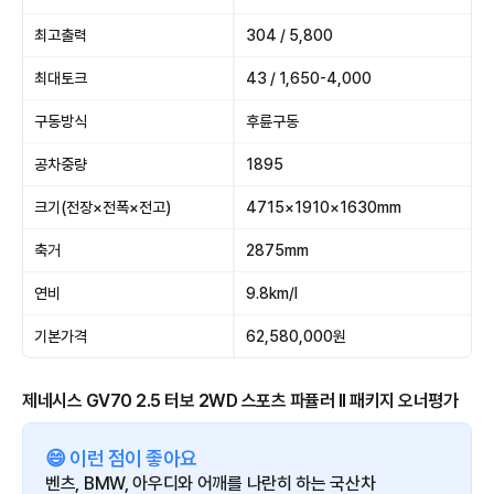
최고출력
304 / 5,800
최대토크
43 / 1,650-4,000
구동방식
후륜구동
공차중량
1895
크기(전장×전폭×전고)
4715×1910×1630mm
축거
2875mm
연비
9.8km/l
기본가격
62,580,000원
제네시스 GV70 2.5 터보 2WD 스포츠 파퓰러 Il 패키지 오너평가
😄 이런 점이 좋아요
벤츠, BMW, 아우디와 어깨를 나란히 하는 국산차