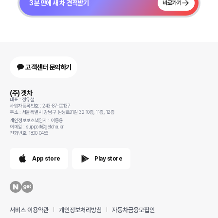
3분 만에 새 차 견적받기
바로가기
고객센터 문의하기
(주) 겟차
대표 : 정유철
사업자등록번호 : 243-87-00137
주소 : 서울특별시 강남구 삼성로91길 32 10층, 11층, 12층
개인정보보호책임자 : 이동용
이메일 : support@getcha.kr
전화번호: 1800-0456
App store
Play store
서비스 이용약관
개인정보처리방침
자동차금융모집인