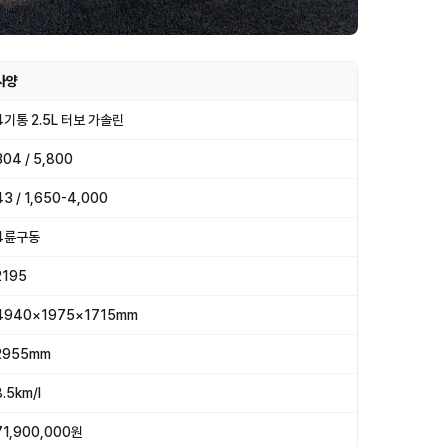
사양
4기통 2.5L 터보 가솔린
304 / 5,800
43 / 1,650-4,000
4륜구동
2195
4940×1975×1715mm
2955mm
8.5km/l
71,900,000원