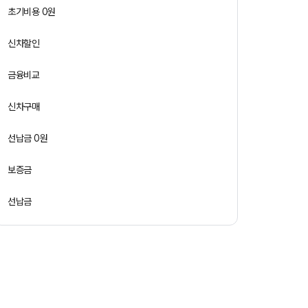
초기비용 0원
신차할인
금융비교
신차구매
선납금 0원
보증금
선납금