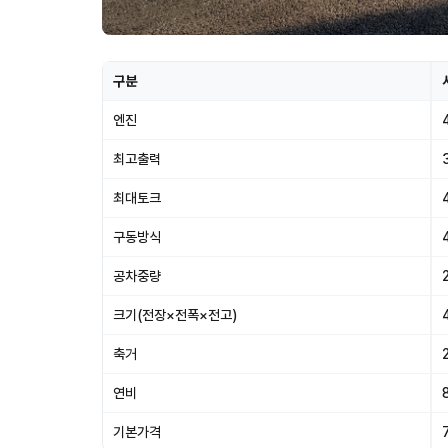
구분
엔진
최고출력
최대토크
구동방식
공차중량
크기(전장×전폭×전고)
축거
연비
기본가격