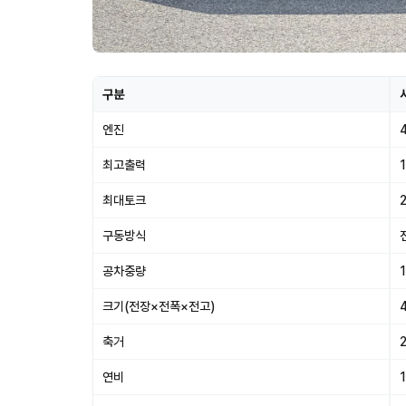
구분
엔진
최고출력
1
최대토크
2
구동방식
공차중량
크기(전장×전폭×전고)
축거
연비
1