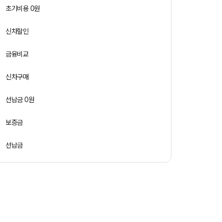
초기비용 0원
신차할인
금융비교
신차구매
선납금 0원
보증금
선납금