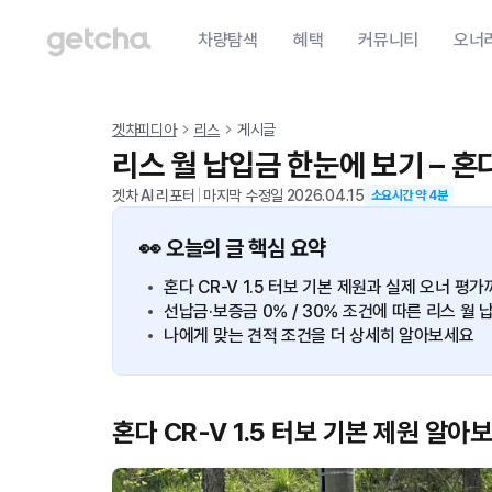
차량탐색
혜택
커뮤니티
오너
겟차피디아
리스
게시글
리스 월 납입금 한눈에 보기 – 혼다 
겟차 AI 리포터
|
마지막 수정일
2026.04.15
소요시간 약
4
분
👀 오늘의 글 핵심 요약
혼다 CR-V 1.5 터보 기본 제원과 실제 오너 평
선납금·보증금 0% / 30% 조건에 따른 리스 
나에게 맞는 견적 조건을 더 상세히 알아보세요
혼다 CR-V 1.5 터보 기본 제원 알아