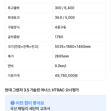
최고출력
300 / 6,400
최대토크
36.6 / 5,000
구동방식
4륜구동
공차중량
1780
크기(전장×전폭×전고)
5035×1880×1460mm
축거
2895mm
연비
9.2km/l
기본가격
49,780,000원
현대 그랜저 3.5 가솔린 아너스 HTRAC 오너평가
😄 이런 점이 좋아요
국산 패밀리 세단의 교과서