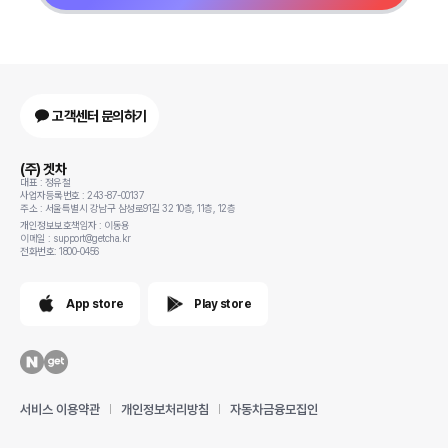
고객센터 문의하기
(주) 겟차
대표 : 정유철
사업자등록번호 : 243-87-00137
주소 : 서울특별시 강남구 삼성로91길 32 10층, 11층, 12층
개인정보보호책임자 : 이동용
이메일 : support@getcha.kr
전화번호: 1800-0456
App store
Play store
서비스 이용약관
개인정보처리방침
자동차금융모집인