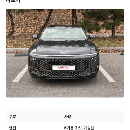
아보기
구분
사양
엔진
6기통 3.5L 가솔린