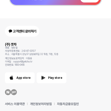
고객센터 문의하기
(주) 겟차
대표 : 정유철
사업자등록번호 : 243-87-00137
주소 : 서울특별시 강남구 삼성로91길 32 10층, 11층, 12층
개인정보보호책임자 : 이동용
이메일 : support@getcha.kr
전화번호: 1800-0456
App store
Play store
서비스 이용약관
개인정보처리방침
자동차금융모집인