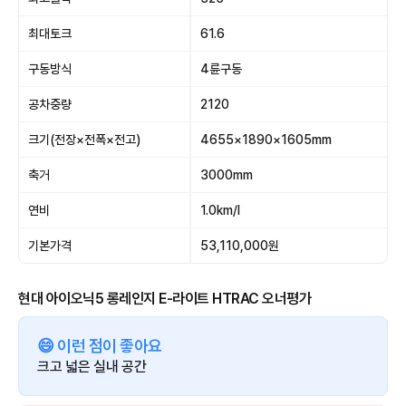
최대토크
61.6
구동방식
4륜구동
공차중량
2120
크기(전장×전폭×전고)
4655×1890×1605mm
축거
3000mm
연비
1.0km/l
기본가격
53,110,000원
현대 아이오닉5 롱레인지 E-라이트 HTRAC 오너평가
😄 이런 점이 좋아요
크고 넓은 실내 공간