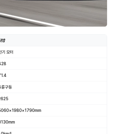
사양
전기 모터
428
71.4
4륜구동
2625
5060×1980×1790mm
3130mm
1.0km/l