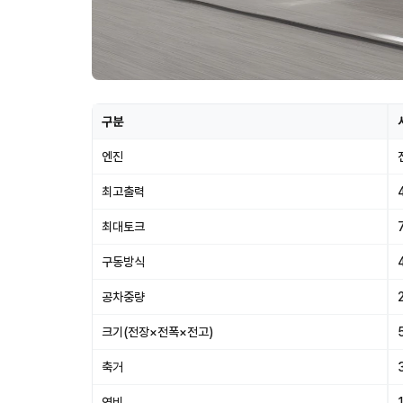
구분
엔진
최고출력
최대토크
구동방식
공차중량
크기(전장×전폭×전고)
축거
연비