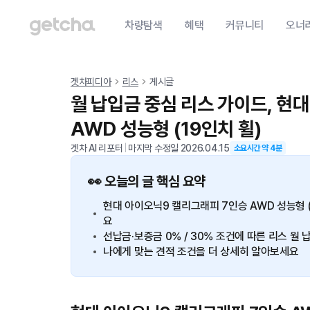
차량탐색
혜택
커뮤니티
오너
겟차피디아
리스
게시글
월 납입금 중심 리스 가이드, 현
AWD 성능형 (19인치 휠)
겟차 AI 리포터
|
마지막 수정일
2026.04.15
소요시간 약
4
분
👀 오늘의 글 핵심 요약
현대 아이오닉9 캘리그래피 7인승 AWD 성능형 
요
선납금·보증금 0% / 30% 조건에 따른 리스 
나에게 맞는 견적 조건을 더 상세히 알아보세요