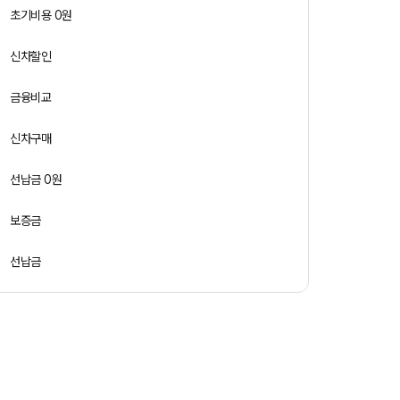
초기비용 0원
신차할인
금융비교
신차구매
선납금 0원
보증금
선납금