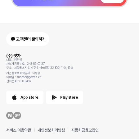
고객센터 문의하기
(주) 겟차
대표 : 정유철
사업자등록번호 : 243-87-00137
주소 : 서울특별시 강남구 삼성로91길 32 10층, 11층, 12층
개인정보보호책임자 : 이동용
이메일 : support@getcha.kr
전화번호: 1800-0456
App store
Play store
서비스 이용약관
개인정보처리방침
자동차금융모집인