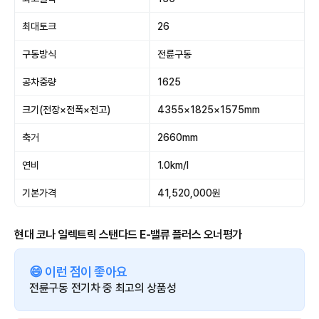
최대토크
26
구동방식
전륜구동
공차중량
1625
크기(전장×전폭×전고)
4355×1825×1575mm
축거
2660mm
연비
1.0km/l
기본가격
41,520,000원
현대 코나 일렉트릭 스탠다드 E-밸류 플러스 오너평가
😄 이런 점이 좋아요
전륜구동 전기차 중 최고의 상품성