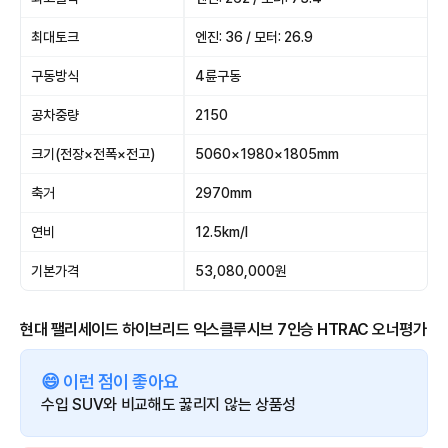
최대토크
엔진: 36 / 모터: 26.9
구동방식
4륜구동
공차중량
2150
크기(전장×전폭×전고)
5060×1980×1805mm
축거
2970mm
연비
12.5km/l
기본가격
53,080,000원
현대 팰리세이드 하이브리드 익스클루시브 7인승 HTRAC 오너평가
😄 이런 점이 좋아요
수입 SUV와 비교해도 꿇리지 않는 상품성