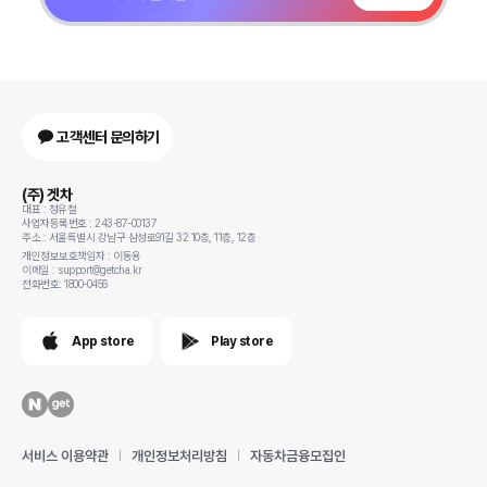
고객센터 문의하기
(주) 겟차
대표 : 정유철
사업자등록번호 : 243-87-00137
주소 : 서울특별시 강남구 삼성로91길 32 10층, 11층, 12층
개인정보보호책임자 : 이동용
이메일 : support@getcha.kr
전화번호: 1800-0456
App store
Play store
서비스 이용약관
개인정보처리방침
자동차금융모집인