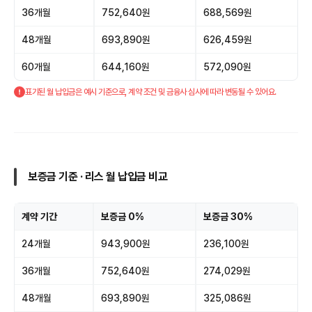
36개월
752,640원
688,569원
48개월
693,890원
626,459원
60개월
644,160원
572,090원
표기된 월 납입금은 예시 기준으로, 계약 조건 및 금융사 심사에 따라 변동될 수 있어요.
보증금 기준 · 리스 월 납입금 비교
계약 기간
보증금 0%
보증금 30%
24개월
943,900원
236,100원
36개월
752,640원
274,029원
48개월
693,890원
325,086원