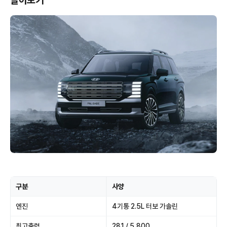
알아보기
구분
사양
엔진
4기통 2.5L 터보 가솔린
최고출력
281 / 5,800