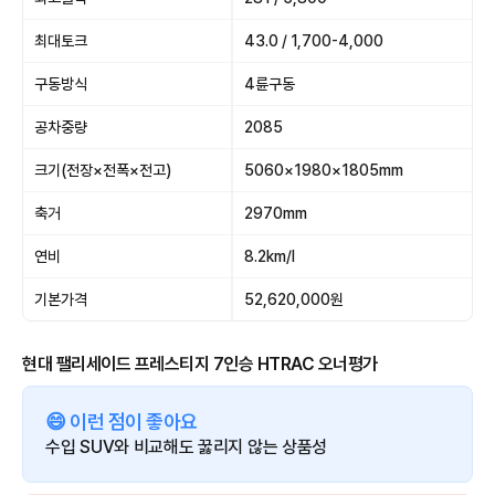
최대토크
43.0 / 1,700-4,000
구동방식
4륜구동
공차중량
2085
크기(전장×전폭×전고)
5060×1980×1805mm
축거
2970mm
연비
8.2km/l
기본가격
52,620,000원
현대 팰리세이드 프레스티지 7인승 HTRAC 오너평가
😄 이런 점이 좋아요
수입 SUV와 비교해도 꿇리지 않는 상품성