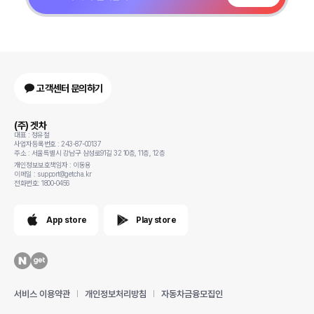
고객센터 문의하기
(주) 겟차
대표 : 정유철
사업자등록번호 : 243-87-00137
주소 : 서울특별시 강남구 삼성로91길 32 10층, 11층, 12층
개인정보보호책임자 : 이동용
이메일 : support@getcha.kr
전화번호: 1800-0456
App store
Play store
서비스 이용약관
개인정보처리방침
자동차금융모집인