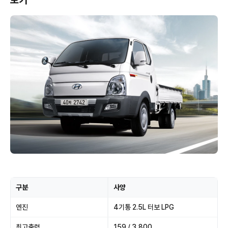
보기
구분
사양
엔진
4기통 2.5L 터보 LPG
최고출력
159 / 3,800