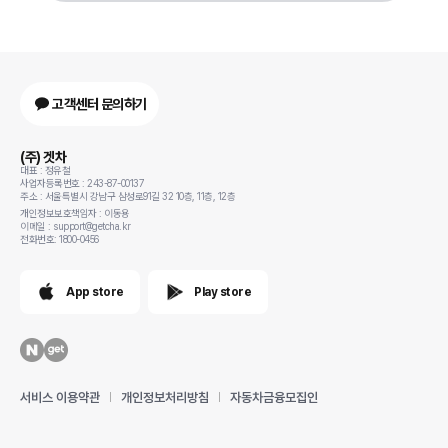
고객센터 문의하기
(주) 겟차
대표 : 정유철
사업자등록번호 : 243-87-00137
주소 : 서울특별시 강남구 삼성로91길 32 10층, 11층, 12층
개인정보보호책임자 : 이동용
이메일 : support@getcha.kr
전화번호: 1800-0456
App store
Play store
서비스 이용약관
개인정보처리방침
자동차금융모집인