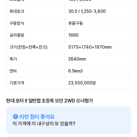
최대토크
30.0 / 1,250-3,800
구동방식
후륜구동
공차중량
1690
크기(전장×전폭×전고)
5175×1740×1970mm
축거
2640mm
연비
6.5km/l
기본가격
23,550,000원
현대 포터 II 일반캡 초장축 모던 2WD 오너평가
😄 이런 점이 좋아요
이 가격에 이 내구성이 또 있을까?