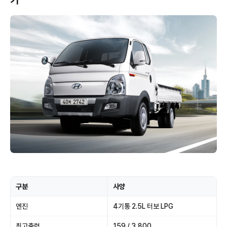
기
구분
사양
엔진
4기통 2.5L 터보 LPG
최고출력
159 / 3,800