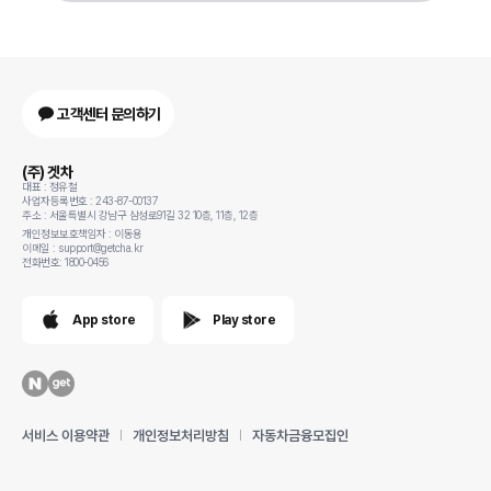
고객센터 문의하기
(주) 겟차
대표 : 정유철
사업자등록번호 : 243-87-00137
주소 : 서울특별시 강남구 삼성로91길 32 10층, 11층, 12층
개인정보보호책임자 : 이동용
이메일 : support@getcha.kr
전화번호: 1800-0456
App store
Play store
서비스 이용약관
개인정보처리방침
자동차금융모집인