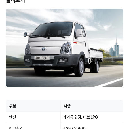
알아보기
구분
사양
엔진
4기통 2.5L 터보 LPG
최고출력
138 / 3,800