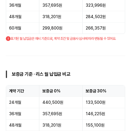
36개월
357,695원
323,996원
48개월
318,201원
284,502원
60개월
299,800원
266,357원
표기된 월 납입금은 예시 기준으로, 계약 조건 및 금융사 심사에 따라 변동될 수 있어요.
보증금 기준 · 리스 월 납입금 비교
계약 기간
보증금 0%
보증금 30%
24개월
440,500원
133,500원
36개월
357,695원
146,225원
48개월
318,201원
155,100원