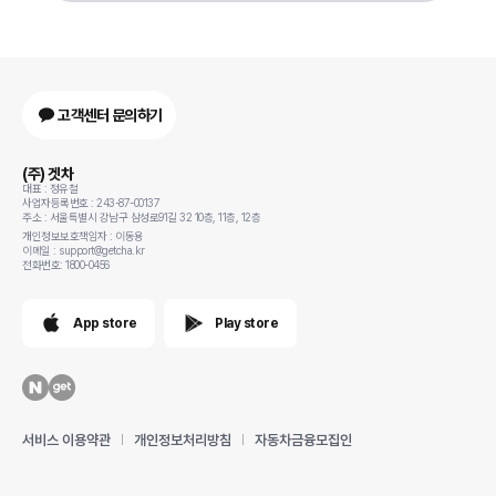
고객센터 문의하기
(주) 겟차
대표 : 정유철
사업자등록번호 : 243-87-00137
주소 : 서울특별시 강남구 삼성로91길 32 10층, 11층, 12층
개인정보보호책임자 : 이동용
이메일 : support@getcha.kr
전화번호: 1800-0456
App store
Play store
서비스 이용약관
개인정보처리방침
자동차금융모집인