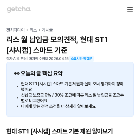
겟차피디아
리스
게시글
리스 월 납입금 모의견적, 현대 ST1
[샤시캡] 스마트 기준
겟차 AI 리포터
|
마지막 수정일
2026.04.15
소요시간 약
3
분
👀 오늘의 글 핵심 요약
현대 ST1 [샤시캡] 스마트 기본 제원과 실제 오너 평가까지 정리
했어요
선납금·보증금 0% / 30% 조건에 따른 리스 월 납입금을 조건수
별로 비교했어요
나에게 맞는 견적 조건을 더 상세히 알아보세요
현대 ST1 [샤시캡] 스마트 기본 제원 알아보기