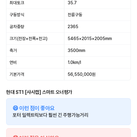
최대토크
35.7
구동방식
전륜구동
공차중량
2365
크기(전장×전폭×전고)
5465×2015×2005mm
축거
3500mm
연비
1.0km/l
기본가격
56,550,000원
현대 ST1 [샤시캡] 스마트 오너평가
😄 이런 점이 좋아요
포터 일렉트릭보다 훨씬 긴 주행가능거리