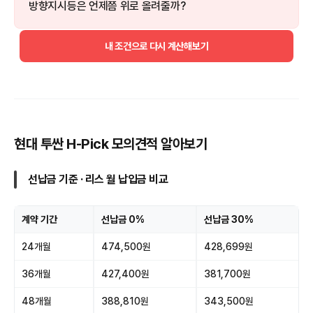
방향지시등은 언제쯤 위로 올려줄까?
내 조건으로 다시 계산해보기
현대 투싼 H-Pick 모의견적 알아보기
선납금 기준 · 리스 월 납입금 비교
계약 기간
선납금 0%
선납금 30%
24개월
474,500원
428,699원
36개월
427,400원
381,700원
48개월
388,810원
343,500원