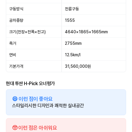
구동방식
전륜구동
공차중량
1555
크기(전장×전폭×전고)
4640×1865×1665mm
축거
2755mm
연비
12.5km/l
기본가격
31,560,000원
현대 투싼 H-Pick 오너평가
😄 이런 점이 좋아요
스타일리시한 디자인과 쾌적한 실내공간
🥺 이런 점은 아쉬워요