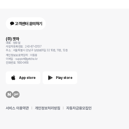
고객센터 문의하기
(주) 겟차
대표 : 정유철
사업자등록번호 : 243-87-00137
주소 : 서울특별시 강남구 삼성로91길 32 10층, 11층, 12층
개인정보보호책임자 : 이동용
이메일 : support@getcha.kr
전화번호: 1800-0456
App store
Play store
서비스 이용약관
개인정보처리방침
자동차금융모집인