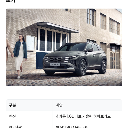
보기
구분
사양
엔진
4기통 1.6L 터보 가솔린 하이브리드
최고출력
엔진: 180 / 모터: 65