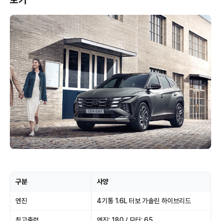
보기
구분
사양
엔진
4기통 1.6L 터보 가솔린 하이브리드
최고출력
엔진: 180 / 모터: 65