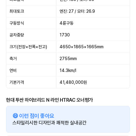
최대토크
엔진: 27 / 모터: 26.9
구동방식
4륜구동
공차중량
1730
크기(전장×전폭×전고)
4650×1865×1665mm
축거
2755mm
연비
14.3km/l
기본가격
41,480,000원
현대 투싼 하이브리드 N 라인 HTRAC 오너평가
😄 이런 점이 좋아요
스타일리시한 디자인과 쾌적한 실내공간