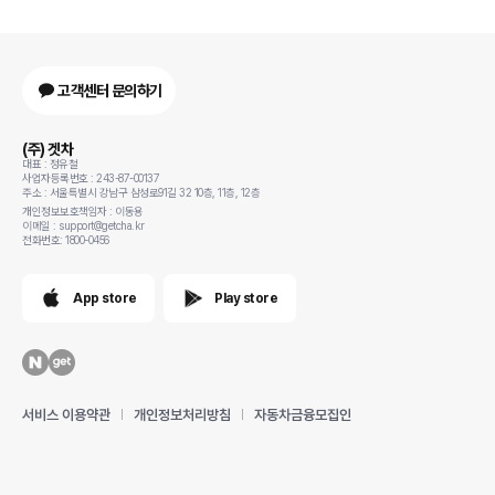
고객센터 문의하기
(주) 겟차
대표 : 정유철
사업자등록번호 : 243-87-00137
주소 : 서울특별시 강남구 삼성로91길 32 10층, 11층, 12층
개인정보보호책임자 : 이동용
이메일 : support@getcha.kr
전화번호: 1800-0456
App store
Play store
서비스 이용약관
개인정보처리방침
자동차금융모집인