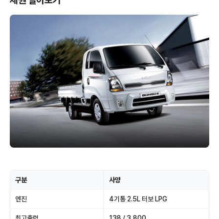
제원 알아보기
구분
사양
엔진
4기통 2.5L 터보 LPG
최고출력
138 / 3,800