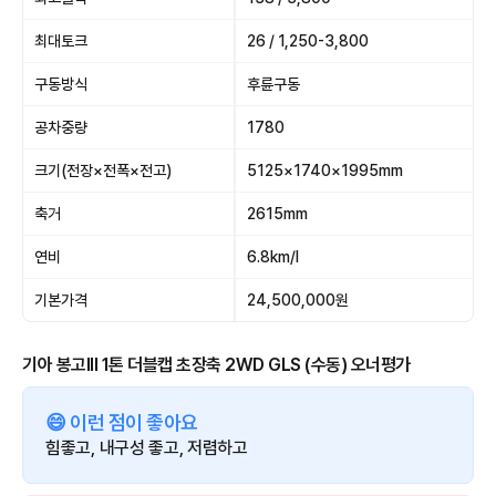
최대토크
26 / 1,250-3,800
구동방식
후륜구동
공차중량
1780
크기(전장×전폭×전고)
5125×1740×1995mm
축거
2615mm
연비
6.8km/l
기본가격
24,500,000원
기아 봉고III 1톤 더블캡 초장축 2WD GLS (수동) 오너평가
😄 이런 점이 좋아요
힘좋고, 내구성 좋고, 저렴하고