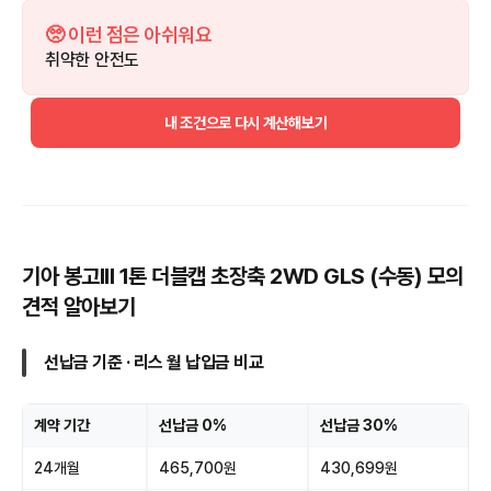
🥺 이런 점은 아쉬워요
취약한 안전도
내 조건으로 다시 계산해보기
기아 봉고III 1톤 더블캡 초장축 2WD GLS (수동) 모의
견적 알아보기
선납금 기준 · 리스 월 납입금 비교
계약 기간
선납금 0%
선납금 30%
24개월
465,700원
430,699원