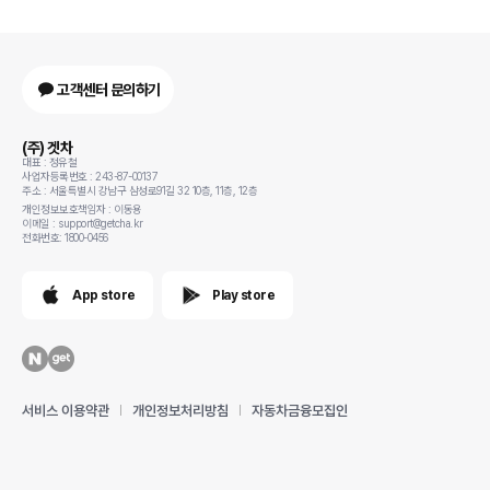
고객센터 문의하기
(주) 겟차
대표 : 정유철
사업자등록번호 : 243-87-00137
주소 : 서울특별시 강남구 삼성로91길 32 10층, 11층, 12층
개인정보보호책임자 : 이동용
이메일 : support@getcha.kr
전화번호: 1800-0456
App store
Play store
서비스 이용약관
개인정보처리방침
자동차금융모집인