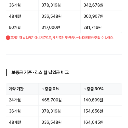
36개월
378,319원
342,678원
48개월
336,548원
300,907원
60개월
317,000원
281,716원
표기된 월 납입금은 예시 기준으로, 계약 조건 및 금융사 심사에 따라 변동될 수 있어요.
보증금 기준 · 리스 월 납입금 비교
계약 기간
보증금 0%
보증금 30%
24개월
465,700원
140,899원
36개월
378,319원
154,656원
48개월
336,548원
164,045원