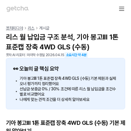
겟차피디아
리스
게시글
리스 월 납입금 구조 분석, 기아 봉고III 1톤
표준캡 장축 4WD GLS (수동)
겟차 AI 리포터
|
마지막 수정일
2026.04.15
소요시간 약
4
분
👀 오늘의 글 핵심 요약
기아 봉고III 1톤 표준캡 장축 4WD GLS (수동) 기본 제원과 실제
오너 평가까지 정리했어요
선납금·보증금 0% / 30% 조건에 따른 리스 월 납입금을 조건수
별로 비교했어요
나에게 맞는 견적 조건을 더 상세히 알아보세요
기아 봉고III 1톤 표준캡 장축 4WD GLS (수동) 기본 제