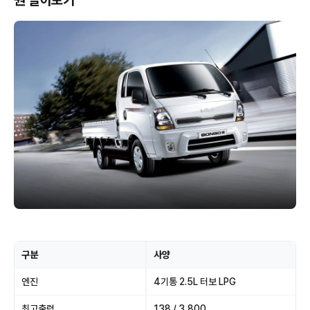
원 알아보기
구분
사양
엔진
4기통 2.5L 터보 LPG
최고출력
138 / 3,800