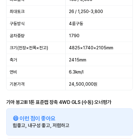
최대토크
26 / 1,250-3,800
구동방식
4륜구동
공차중량
1790
크기(전장×전폭×전고)
4825×1740×2105mm
축거
2415mm
연비
6.3km/l
기본가격
24,500,000원
기아 봉고III 1톤 표준캡 장축 4WD GLS (수동) 오너평가
😄 이런 점이 좋아요
힘좋고, 내구성 좋고, 저렴하고