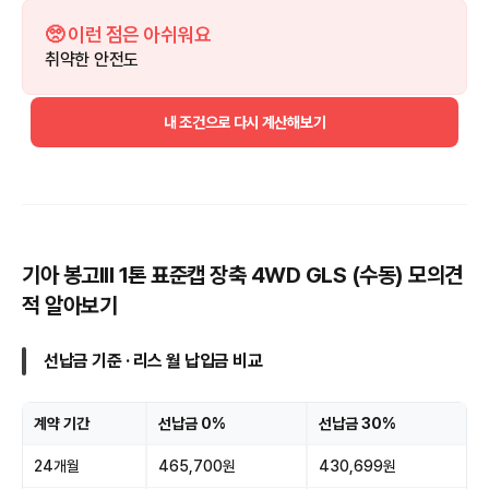
🥺 이런 점은 아쉬워요
취약한 안전도
내 조건으로 다시 계산해보기
기아 봉고III 1톤 표준캡 장축 4WD GLS (수동) 모의견
적 알아보기
선납금 기준 · 리스 월 납입금 비교
계약 기간
선납금 0%
선납금 30%
24개월
465,700원
430,699원