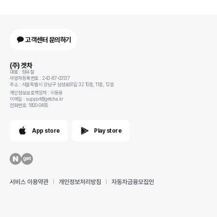
고객센터 문의하기
(주) 겟차
대표 : 정유철
사업자등록번호 : 243-87-00137
주소 : 서울특별시 강남구 삼성로91길 32 10층, 11층, 12층
개인정보보호책임자 : 이동용
이메일 : support@getcha.kr
전화번호: 1800-0456
App store
Play store
서비스 이용약관
개인정보처리방침
자동차금융모집인