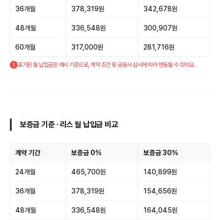
36개월
378,319원
342,678원
48개월
336,548원
300,907원
60개월
317,000원
281,716원
표기된 월 납입금은 예시 기준으로, 계약 조건 및 금융사 심사에 따라 변동될 수 있어요.
보증금 기준 · 리스 월 납입금 비교
계약 기간
보증금 0%
보증금 30%
24개월
465,700원
140,899원
36개월
378,319원
154,656원
48개월
336,548원
164,045원