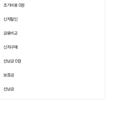
초기비용 0원
신차할인
금융비교
신차구매
선납금 0원
보증금
선납금