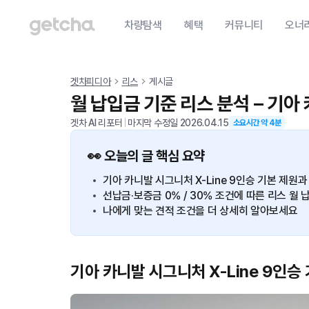
차량탐색
혜택
커뮤니티
오너
겟차피디아
리스
게시글
월 납입금 기준 리스 분석 – 기아 
겟차 AI 리포터
|
마지막 수정일
2026.04.15
소요시간 약
4
분
👀 오늘의 글 핵심 요약
기아 카니발 시그니처 X-Line 9인승 기본 제원
선납금·보증금 0% / 30% 조건에 따른 리스 
나에게 맞는 견적 조건을 더 상세히 알아보세요
기아 카니발 시그니처 X-Line 9인승