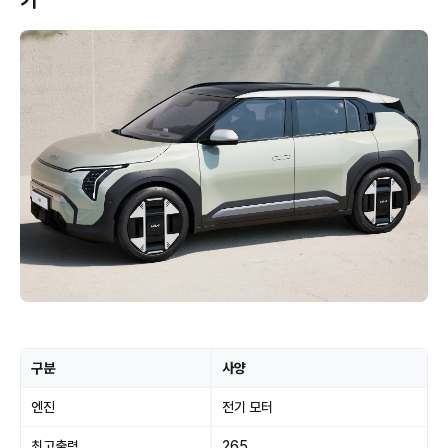
기
구분
사양
엔진
전기 모터
최고출력
265