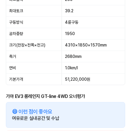
최대토크
39.2
구동방식
4륜구동
공차중량
1950
크기(전장×전폭×전고)
4310×1850×1570mm
축거
2680mm
연비
1.0km/l
기본가격
51,220,000원
기아 EV3 롱레인지 GT-line 4WD 오너평가
😄 이런 점이 좋아요
여유로운 실내공간 및 수납