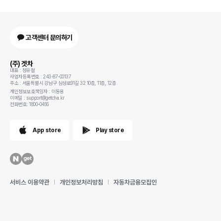
고객센터 문의하기
(주) 겟차
대표 : 정유철
사업자등록번호 : 243-87-00137
주소 : 서울특별시 강남구 삼성로91길 32 10층, 11층, 12층
개인정보보호책임자 : 이동용
이메일 : support@getcha.kr
전화번호: 1800-0456
App store
Play store
서비스 이용약관
개인정보처리방침
자동차금융모집인