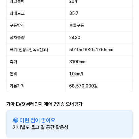
최고출력
204
최대토크
35.7
구동방식
후륜구동
공차중량
2430
크기(전장×전폭×전고)
5010×1980×1755mm
축거
3100mm
연비
1.0km/l
기본가격
68,570,000원
기아 EV9 롱레인지 에어 7인승 오너평가
😄 이런 점이 좋아요
카니발도 울고 갈 공간 활용성