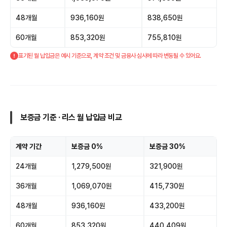
48개월
936,160원
838,650원
60개월
853,320원
755,810원
표기된 월 납입금은 예시 기준으로, 계약 조건 및 금융사 심사에 따라 변동될 수 있어요.
보증금 기준 · 리스 월 납입금 비교
계약 기간
보증금 0%
보증금 30%
24개월
1,279,500원
321,900원
36개월
1,069,070원
415,730원
48개월
936,160원
433,200원
60개월
853,320원
440,409원