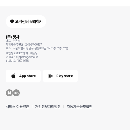
고객센터 문의하기
(주) 겟차
대표 : 정유철
사업자등록번호 : 243-87-00137
주소 : 서울특별시 강남구 삼성로91길 32 10층, 11층, 12층
개인정보보호책임자 : 이동용
이메일 : support@getcha.kr
전화번호: 1800-0456
App store
Play store
서비스 이용약관
개인정보처리방침
자동차금융모집인