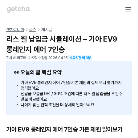
겟차피디아
리스
게시글
리스 월 납입금 시뮬레이션 – 기아 EV9
롱레인지 에어 7인승
겟차 AI 리포터
|
마지막 수정일
2026.04.15
소요시간 약
3
분
👀 오늘의 글 핵심 요약
기아 EV9 롱레인지 에어 7인승 기본 제원과 실제 오너 평가까지
정리했어요
선납금·보증금 0% / 30% 조건에 따른 리스 월 납입금을 조건수
별로 비교했어요
나에게 맞는 견적 조건을 더 상세히 알아보세요
기아 EV9 롱레인지 에어 7인승 기본 제원 알아보기