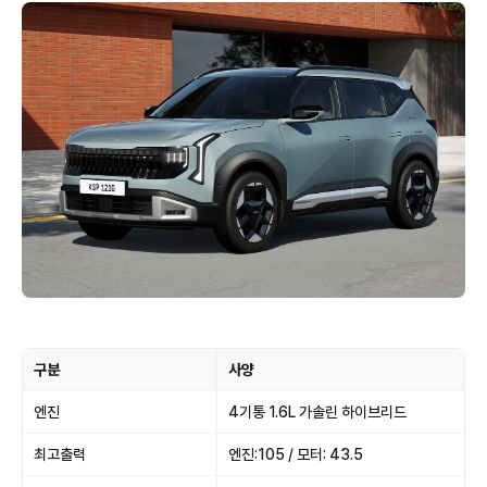
구분
사양
엔진
4기통 1.6L 가솔린 하이브리드
최고출력
엔진:105 / 모터: 43.5