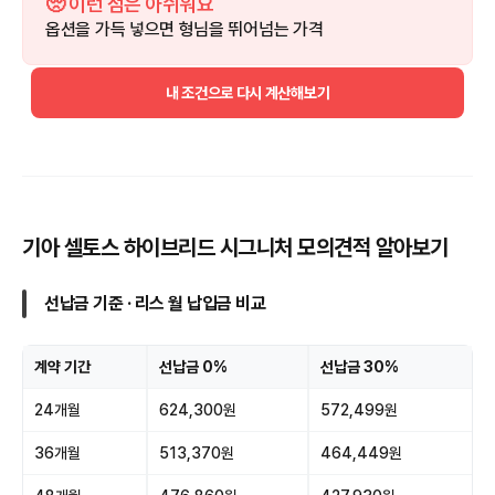
🥺 이런 점은 아쉬워요
옵션을 가득 넣으면 형님을 뛰어넘는 가격
내 조건으로 다시 계산해보기
기아 셀토스 하이브리드 시그니처 모의견적 알아보기
선납금 기준 · 리스 월 납입금 비교
계약 기간
선납금 0%
선납금 30%
24개월
624,300원
572,499원
36개월
513,370원
464,449원