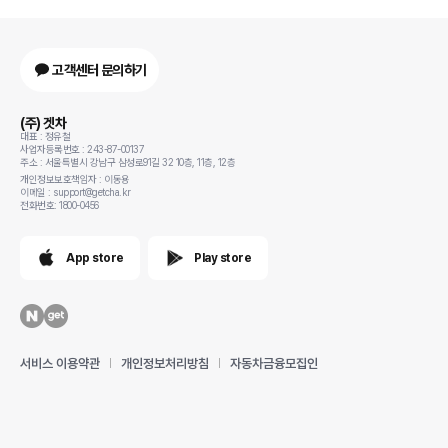
고객센터 문의하기
(주) 겟차
대표 : 정유철
사업자등록번호 : 243-87-00137
주소 : 서울특별시 강남구 삼성로91길 32 10층, 11층, 12층
개인정보보호책임자 : 이동용
이메일 : support@getcha.kr
전화번호: 1800-0456
App store
Play store
서비스 이용약관
개인정보처리방침
자동차금융모집인