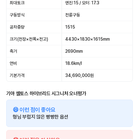
최대토크
엔진:15 / 모터: 17.3
구동방식
전륜구동
공차중량
1515
크기(전장×전폭×전고)
4430×1830×1615mm
축거
2690mm
연비
18.6km/l
기본가격
34,690,000원
기아 셀토스 하이브리드 시그니처 오너평가
😄 이런 점이 좋아요
형님 부럽지 않은 빵빵한 옵션