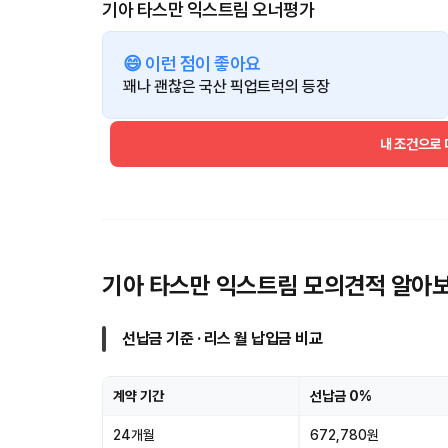
기아 타스만 익스트림 오너평가
😄 이런 점이 좋아요
꽤나 괜찮은 국산 픽업트럭의 등장
내 조건으로
기아 타스만 익스트림 모의견적 알아
선납금 기준 · 리스 월 납입금 비교
계약 기간
선납금 0%
24개월
672,780원