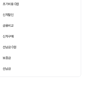
초기비용 0원
신차할인
금융비교
신차구매
선납금 0원
보증금
선납금