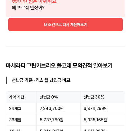
🥺 이런 점은 아쉬워요
왜 포르쉐 안샀어?
내 조건으로 다시 계산해보기
마세라티 그란카브리오 폴고레 모의견적 알아보기
선납금 기준 · 리스 월 납입금 비교
계약 기간
선납금 0%
선납금 30%
24개월
7,343,700원
6,874,299원
36개월
5,737,780원
5,335,165원