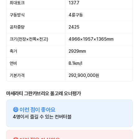
최대토크
137.7
구동방식
4륜구동
공차중량
2425
크기(전장×전폭×전고)
4966×1957×1365mm
축거
2929mm
연비
8.1km/l
기본가격
292,900,000원
마세라티 그란카브리오 폴고레 오너평가
😄 이런 점이 좋아요
4명이서 즐길 수 있는 컨버터블