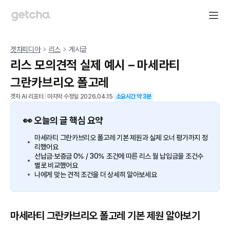
겟차피디아
리스
게시글
리스 모의견적 실제 예시 – 마세라티
그란카브리오 폴고레
겟차 AI 리포터
|
마지막 수정일
2026.04.15
소요시간 약
3
분
👀 오늘의 글 핵심 요약
마세라티 그란카브리오 폴고레 기본 제원과 실제 오너 평가까지 정
리했어요
선납금·보증금 0% / 30% 조건에 따른 리스 월 납입금을 조건수
별로 비교했어요
나에게 맞는 견적 조건을 더 상세히 알아보세요
마세라티 그란카브리오 폴고레 기본 제원 알아보기