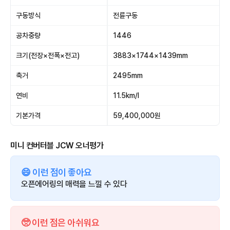
구동방식
전륜구동
공차중량
1446
크기(전장×전폭×전고)
3883×1744×1439mm
축거
2495mm
연비
11.5km/l
기본가격
59,400,000원
미니 컨버터블 JCW 오너평가
😄 이런 점이 좋아요
오픈에어링의 매력을 느낄 수 있다
🥺 이런 점은 아쉬워요