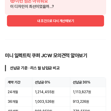
🥺 이런 점은 아쉬워요
이 디자인이 최선이었을까...?
내 조건으로 다시 계산해보기
미니 일렉트릭 쿠퍼 JCW 모의견적 알아보기
선납금 기준 · 리스 월 납입금 비교
계약 기간
선납금 0%
선납금 30%
24개월
1,214,455원
1,113,827원
36개월
1,003,526원
913,226원