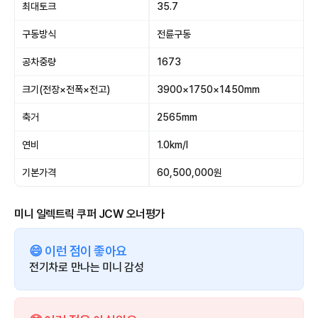
최대토크
35.7
구동방식
전륜구동
공차중량
1673
크기(전장×전폭×전고)
3900×1750×1450mm
축거
2565mm
연비
1.0km/l
기본가격
60,500,000원
미니 일렉트릭 쿠퍼 JCW 오너평가
😄 이런 점이 좋아요
전기차로 만나는 미니 감성