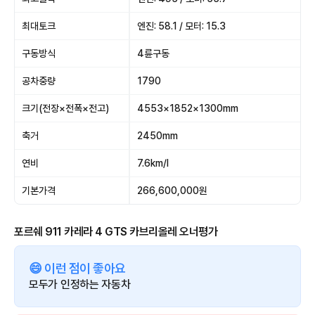
최대토크
엔진: 58.1 / 모터: 15.3
구동방식
4륜구동
공차중량
1790
크기(전장×전폭×전고)
4553×1852×1300mm
축거
2450mm
연비
7.6km/l
기본가격
266,600,000원
포르쉐 911 카레라 4 GTS 카브리올레 오너평가
😄 이런 점이 좋아요
모두가 인정하는 자동차