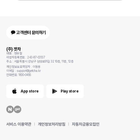
고객센터 문의하기
(주) 겟차
대표 : 정유철
사업자등록번호 : 243-87-00137
주소 : 서울특별시 강남구 삼성로91길 32 10층, 11층, 12층
개인정보보호책임자 : 이동용
이메일 : support@getcha.kr
전화번호: 1800-0456
App store
Play store
서비스 이용약관
개인정보처리방침
자동차금융모집인