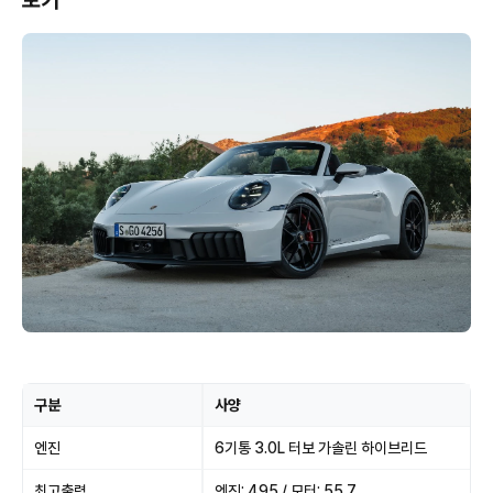
보기
구분
사양
엔진
6기통 3.0L 터보 가솔린 하이브리드
최고출력
엔진: 495 / 모터: 55.7