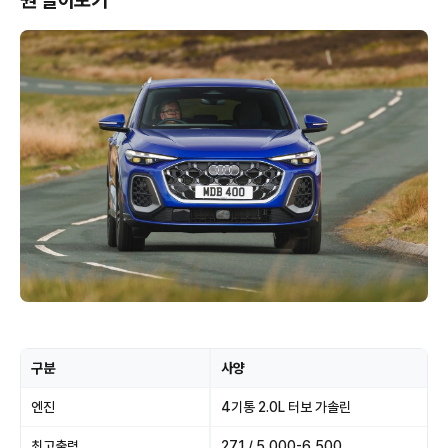
원 알아보기
구분
사양
엔진
4기통 2.0L 터보 가솔린
최고출력
271 / 5,000-6,500