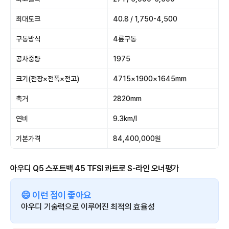
최대토크
40.8 / 1,750-4,500
구동방식
4륜구동
공차중량
1975
크기(전장×전폭×전고)
4715×1900×1645mm
축거
2820mm
연비
9.3km/l
기본가격
84,400,000원
아우디 Q5 스포트백 45 TFSI 콰트로 S-라인 오너평가
😄 이런 점이 좋아요
아우디 기술력으로 이루어진 최적의 효율성