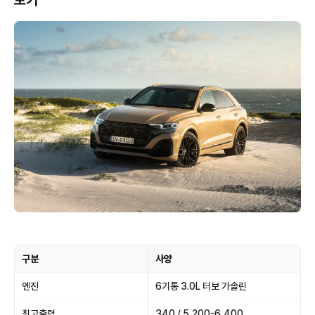
보기
구분
사양
엔진
6기통 3.0L 터보 가솔린
최고출력
340 / 5,200-6,400