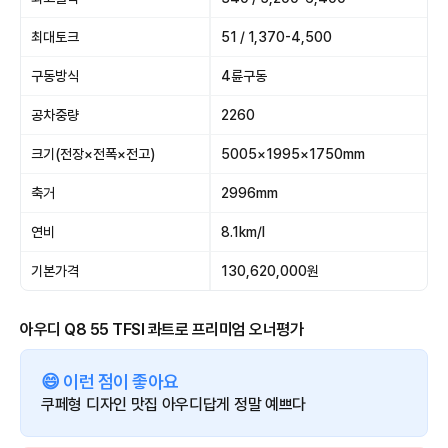
최대토크
51 / 1,370-4,500
구동방식
4륜구동
공차중량
2260
크기(전장×전폭×전고)
5005×1995×1750mm
축거
2996mm
연비
8.1km/l
기본가격
130,620,000원
아우디 Q8 55 TFSI 콰트로 프리미엄 오너평가
😄 이런 점이 좋아요
쿠페형 디자인 맛집 아우디답게 정말 예쁘다