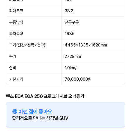
최대토크
38.2
구동방식
전륜구동
공차중량
1985
크기(전장×전폭×전고)
4465×1835×1620mm
축거
2729mm
연비
1.0km/l
기본가격
70,000,000원
벤츠 EQA EQA 250 프로그레시브 오너평가
😄 이런 점이 좋아요
합리적으로 만나는 삼각별 SUV