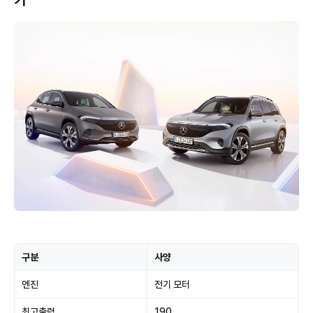
기
구분
사양
엔진
전기 모터
최고출력
190