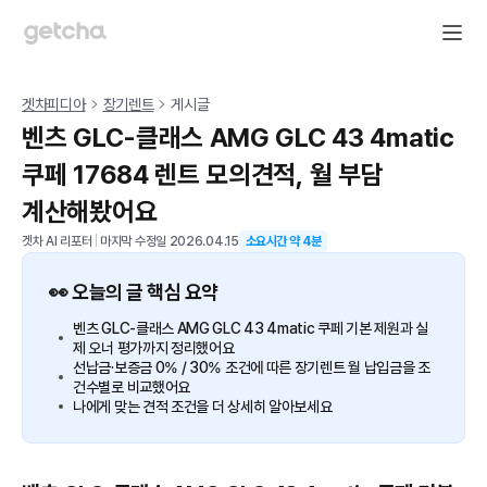
겟차피디아
장기렌트
게시글
벤츠 GLC-클래스 AMG GLC 43 4matic
쿠페 17684 렌트 모의견적, 월 부담
계산해봤어요
겟차 AI 리포터
|
마지막 수정일
2026.04.15
소요시간 약
4
분
👀 오늘의 글 핵심 요약
벤츠 GLC-클래스 AMG GLC 43 4matic 쿠페 기본 제원과 실
제 오너 평가까지 정리했어요
선납금·보증금 0% / 30% 조건에 따른 장기렌트 월 납입금을 조
건수별로 비교했어요
나에게 맞는 견적 조건을 더 상세히 알아보세요