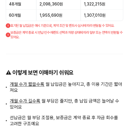
48개월
2,098,360원
1,322,215원
60개월
1,955,690원
1,307,010원
표기된 월 납입금은 예시 기준으로, 계약 조건 및 렌트사 심사에 따라 변동될 수 있어요.
보증금은 계약 종료 시 반납·인수·재렌트 선택과 차량 상태에 따라 일부 또는 전액이 반환될 수
있어요.
⚠️ 이렇게 보면 이해하기 쉬워요
개월 수가 짧을수록
월 납입금은 높아지고, 총 이용 기간은 짧아
져요
개월 수가 길수록
월 부담은 줄지만, 총 납입 금액은 늘어날 수
있어요
선납금은 월 부담 조절용, 보증금은 계약 종료 후 자금 회수를
고려한 구조예요