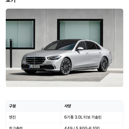
보기
구분
사양
엔진
6기통 3.0L 터보 가솔린
최고출력
449 / 5,800-6,100