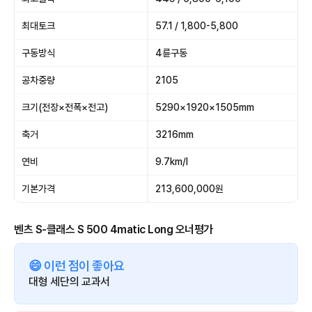
최대토크
57.1 / 1,800-5,800
구동방식
4륜구동
공차중량
2105
크기(전장×전폭×전고)
5290×1920×1505mm
축거
3216mm
연비
9.7km/l
기본가격
213,600,000원
벤츠 S-클래스 S 500 4matic Long 오너평가
😄 이런 점이 좋아요
대형 세단의 교과서