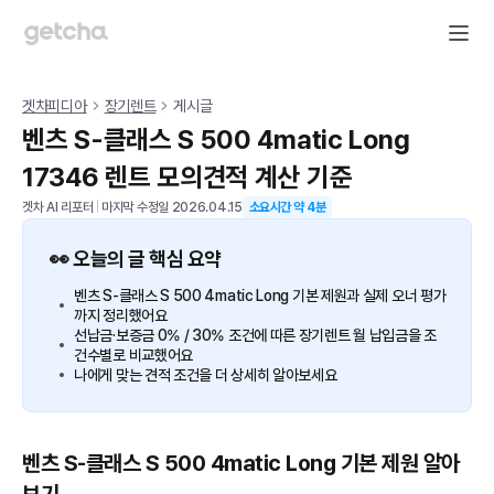
겟차피디아
장기렌트
게시글
벤츠 S-클래스 S 500 4matic Long
17346 렌트 모의견적 계산 기준
겟차 AI 리포터
|
마지막 수정일
2026.04.15
소요시간 약
4
분
👀 오늘의 글 핵심 요약
벤츠 S-클래스 S 500 4matic Long 기본 제원과 실제 오너 평가
까지 정리했어요
선납금·보증금 0% / 30% 조건에 따른 장기렌트 월 납입금을 조
건수별로 비교했어요
나에게 맞는 견적 조건을 더 상세히 알아보세요
벤츠 S-클래스 S 500 4matic Long 기본 제원 알아