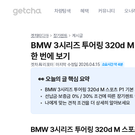
차량탐색
혜택
커뮤니티
오너
겟차피디아
장기렌트
게시글
BMW 3시리즈 투어링 320d M
한 번에 보기
겟차 AI 리포터
|
마지막 수정일
2026.04.15
소요시간 약
4
분
👀 오늘의 글 핵심 요약
BMW 3시리즈 투어링 320d M 스포츠 P1 기
선납금·보증금 0% / 30% 조건에 따른 장기렌
나에게 맞는 견적 조건을 더 상세히 알아보세요
BMW 3시리즈 투어링 320d M 스포