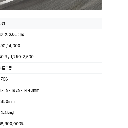
사양
4기통 2.0L 디젤
190 / 4,000
40.8 / 1,750-2,500
후륜구동
1766
4715×1825×1440mm
2850mm
14.4km/l
68,900,000원