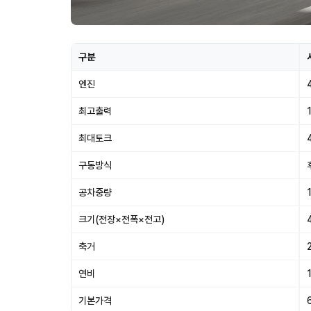
구분
엔진
최고출력
최대토크
구동방식
공차중량
크기(전장×전폭×전고)
축거
연비
기본가격