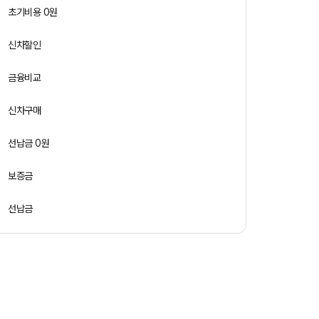
초기비용 0원
신차할인
금융비교
신차구매
선납금 0원
보증금
선납금