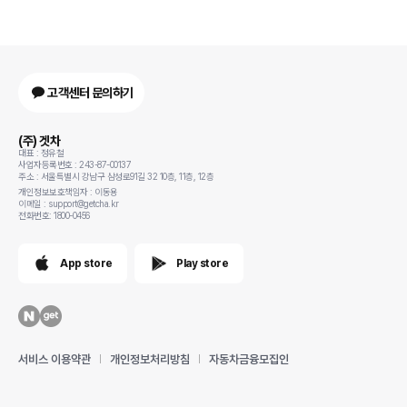
고객센터 문의하기
(주) 겟차
대표 : 정유철
사업자등록번호 : 243-87-00137
주소 : 서울특별시 강남구 삼성로91길 32 10층, 11층, 12층
개인정보보호책임자 : 이동용
이메일 : support@getcha.kr
전화번호: 1800-0456
App store
Play store
서비스 이용약관
개인정보처리방침
자동차금융모집인