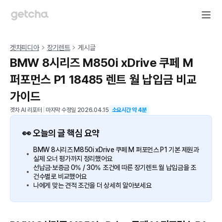
겟차피디아
장기렌트
게시글
BMW 8시리즈 M850i xDrive 쿠페 M
퍼포먼스 P1 18485 렌트 월 납입금 비교
가이드
겟차 AI 리포터
|
마지막 수정일
2026.04.15
소요시간 약
4
분
👀 오늘의 글 핵심 요약
BMW 8시리즈 M850i xDrive 쿠페 M 퍼포먼스 P1 기본 제원과
실제 오너 평가까지 정리했어요
선납금·보증금 0% / 30% 조건에 따른 장기렌트 월 납입금을 조
건수별로 비교했어요
나에게 맞는 견적 조건을 더 상세히 알아보세요