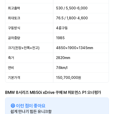
최고출력
530 / 5,500-6,000
최대토크
76.5 / 1,800-4,600
구동방식
4륜구동
공차중량
1985
크기(전장×전폭×전고)
4850×1900×1345mm
축거
2820mm
연비
7.6km/l
기본가격
150,700,000원
BMW 8시리즈 M850i xDrive 쿠페 M 퍼포먼스 P1 오너평가
😄 이런 점이 좋아요
쉽게 만나기 힘든 유니크함