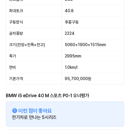
최대토크
40.8
구동방식
후륜구동
공차중량
2224
크기(전장×전폭×전고)
5060×1900×1515mm
축거
2995mm
연비
1.0km/l
기본가격
95,700,000원
BMW i5 eDrive 40 M 스포츠 P0-1 오너평가
😄 이런 점이 좋아요
전기차로 만나는 5시리즈