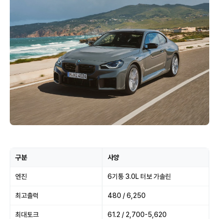
구분
사양
엔진
6기통 3.0L 터보 가솔린
최고출력
480 / 6,250
최대토크
61.2 / 2,700-5,620