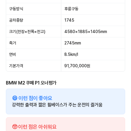
구동방식
후륜구동
공차중량
1745
크기(전장×전폭×전고)
4580×1885×1405mm
축거
2745mm
연비
8.5km/l
기본가격
91,700,000원
BMW M2 쿠페 P1 오너평가
😄 이런 점이 좋아요
강력한 출력과 짧은 휠베이스가 주는 운전의 즐거움
🥺 이런 점은 아쉬워요