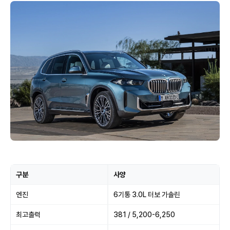
구분
사양
엔진
6기통 3.0L 터보 가솔린
최고출력
381 / 5,200-6,250