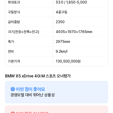
최대토크
53.0 / 1,850-5,000
구동방식
4륜구동
공차중량
2350
크기(전장×전폭×전고)
4935×1970×1765mm
축거
2975mm
연비
9.2km/l
기본가격
130,500,000원
BMW X5 xDrive 40i M 스포츠 오너평가
😄 이런 점이 좋아요
경쟁모델 대비 뛰어난 상품성