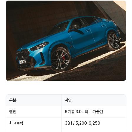
구분
사양
엔진
6기통 3.0L 터보 가솔린
최고출력
381 / 5,200-6,250