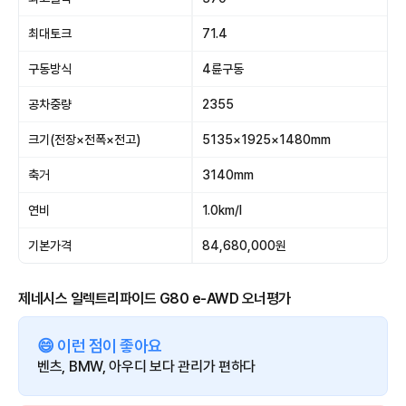
최대토크
71.4
구동방식
4륜구동
공차중량
2355
크기(전장×전폭×전고)
5135×1925×1480mm
축거
3140mm
연비
1.0km/l
기본가격
84,680,000원
제네시스 일렉트리파이드 G80 e-AWD 오너평가
😄 이런 점이 좋아요
벤츠, BMW, 아우디 보다 관리가 편하다