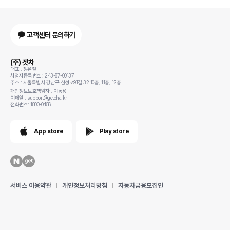
고객센터 문의하기
(주) 겟차
대표 : 정유철
사업자등록번호 : 243-87-00137
주소 : 서울특별시 강남구 삼성로91길 32 10층, 11층, 12층
개인정보보호책임자 : 이동용
이메일 : support@getcha.kr
전화번호: 1800-0456
App store
Play store
서비스 이용약관
개인정보처리방침
자동차금융모집인