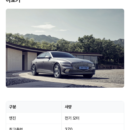
아보기
구분
사양
엔진
전기 모터
최고출력
370